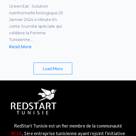
Green Eat : Solution
nutritionnelle biologique 25
Janvier 2024 4 Minute En
cette Journée spéciale qui
célèbre la Femme
Tunisienne,…
Read More
End of Content.
Load More
RedStart Tunisie est un fier membre de la communauté
BCtA
, 1ère entreprise tunisienne ayant rejoint l’initiative