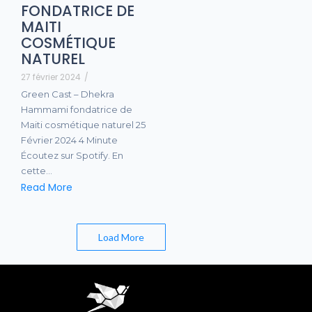
FONDATRICE DE
MAITI
COSMÉTIQUE
NATUREL
27 février 2024
/
Green Cast – Dhekra
Hammami fondatrice de
Maiti cosmétique naturel 25
Février 2024 4 Minute
Écoutez sur Spotify. En
cette…
Read More
End of Content.
Load More