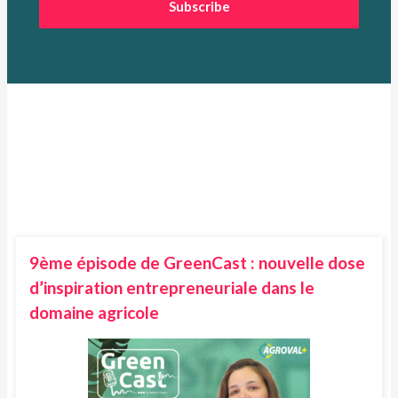
Subscribe
9ème épisode de GreenCast : nouvelle dose
d’inspiration entrepreneuriale dans le
domaine agricole