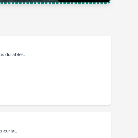
ns durables.
Favoriser des idées innovantes 🚀
neuriat.