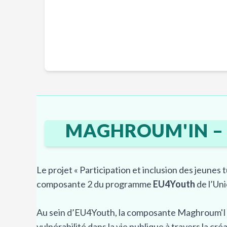
Collabor
MAGHROUM'IN – 
Le projet « Participation et inclusion des jeunes t
composante 2 du programme
EU4Youth
de l’Un
Au sein d’EU4Youth, la composante Maghroum'IN vi
vulnérabilité dans la vie publique à travers la cré