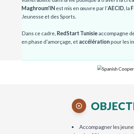
Maghroum'IN
est mis en œuvre par l’
AECID
, la
F
Jeunesse et des Sports.
Dans ce cadre,
RedStart Tunisie
accompagne des 
en phase d’amorçage, et
accélération
pour les i
OBJECT
Accompagner les jeunes 