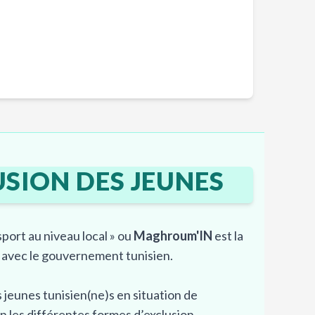
Accès pour tous sans exclusion 🌟
SION DES JEUNES
 sport au niveau local » ou
Maghroum'IN
est la
 avec le gouvernement tunisien.
 jeunes tunisien(ne)s en situation de
ion les différentes formes d’exclusion.