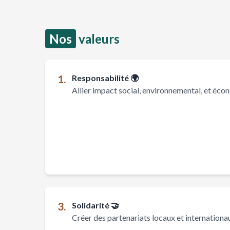
Nos
valeurs
1.
Responsabilité 🌍
Allier impact social, environnemental, et éco
Pratiques durables p
3.
Solidarité 🤝
Créer des partenariats locaux et internationa