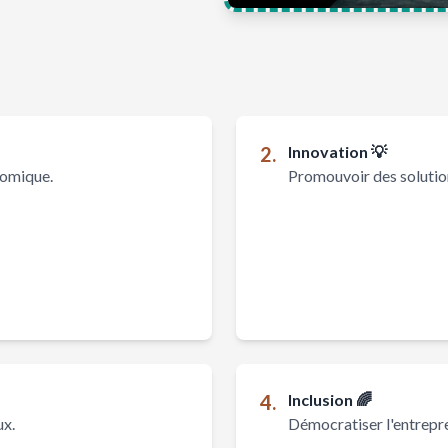
2.
Innovation 💡
nomique.
Promouvoir des solutio
our toutes les initiatives 🌱
4.
Inclusion 🌈
ux.
Démocratiser l'entrepre