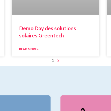
Demo Day des solutions
solaires Greentech
READ MORE »
1
2