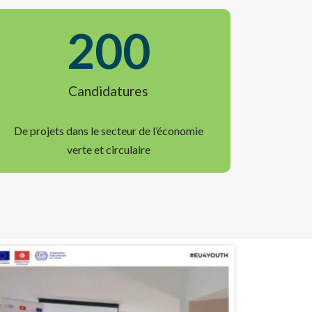
200
Candidatures
De projets dans le secteur de l’économie
verte et circulaire